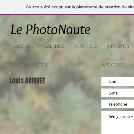
Ce site a été conçu sur la plateforme de création de sit
Le PhotoNaute
ACCUEIL
GALERIES
TUTORIELS
À PROPOS
ME CONTACTER
M'ÉCRIRE
Louis ARRIVET